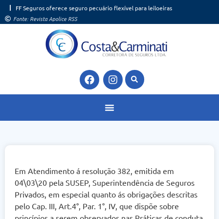
Ir
FF Seguros oferece seguro pecuário flexível para leiloeiras
para
Fonte: Revista Apolice RSS
o
conteúdo
F
I
a
n
c
s
e
t
b
a
o
g
o
r
k
a
m
Em Atendimento á resolução 382, emitida em
04\03\20 pela SUSEP, Superintendência de Seguros
Privados, em especial quanto ás obrigações descritas
pelo Cap. III, Art.4°, Par. 1°, IV, que dispõe sobre
princípios a serem observados nas Práticas de conduta