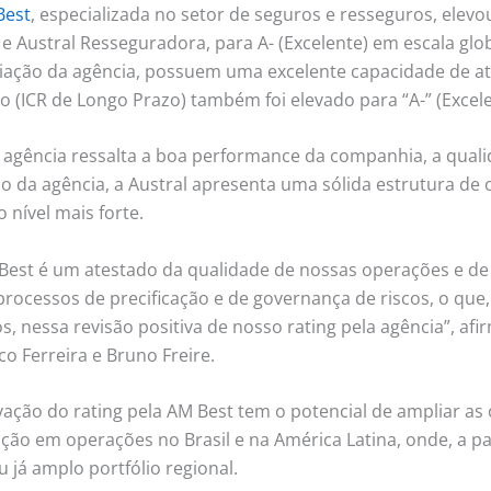
Best
, especializada no setor de seguros e resseguros, elevo
 Austral Resseguradora, para A- (Excelente) em escala globa
iação da agência, possuem uma excelente capacidade de at
o (ICR de Longo Prazo) também foi elevado para “A-” (Excele
 agência ressalta a boa performance da companhia, a quali
ão da agência, a Austral apresenta uma sólida estrutura de ca
 nível mais forte.
Best é um atestado da qualidade de nossas operações e de
rocessos de precificação e de governança de riscos, o que
, nessa revisão positiva de nosso rating pela agência”, af
co Ferreira e Bruno Freire.
vação do rating pela AM Best tem o potencial de ampliar a
ão em operações no Brasil e na América Latina, onde, a par
já amplo portfólio regional.