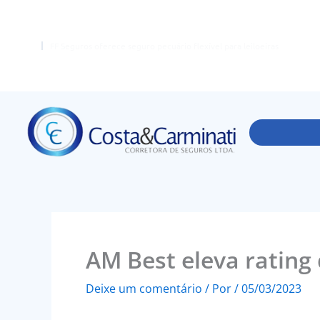
Ir
para
o
FF Seguros oferece seguro pecuário flexível para leiloeiras
conteúdo
AM Best eleva rating 
Deixe um comentário
/ Por
/
05/03/2023