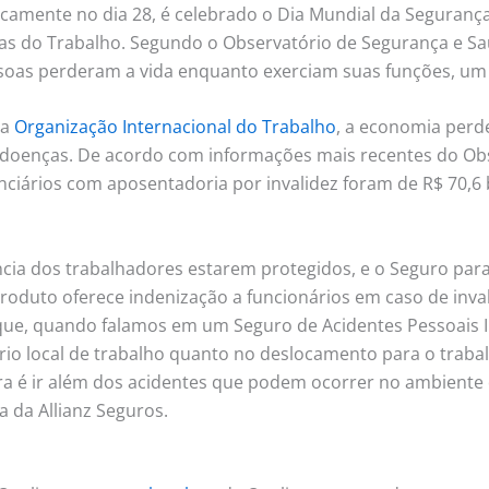
icamente no dia 28, é celebrado o Dia Mundial da Seguranç
as do Trabalho. Segundo o Observatório de Segurança e S
essoas perderam a vida enquanto exerciam suas funções, u
da
Organização Internacional do Trabalho
, a economia perd
s doenças. De acordo com informações mais recentes do Ob
ciários com aposentadoria por invalidez foram de R$ 70,6 b
a dos trabalhadores estarem protegidos, e o Seguro par
produto oferece indenização a funcionários em caso de inv
ar que, quando falamos em um Seguro de Acidentes Pessoais
óprio local de trabalho quanto no deslocamento para o tra
ra é ir além dos acidentes que podem ocorrer no ambiente 
a da Allianz Seguros.