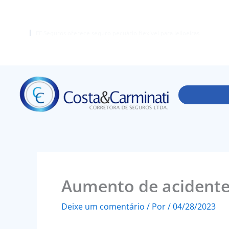
Ir
para
o
FF Seguros oferece seguro pecuário flexível para leiloeiras
conteúdo
Aumento de acidente
Deixe um comentário
/ Por
/
04/28/2023