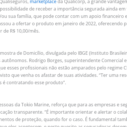
 Qualiseguros,
marketplace
da Qualicorp, a grande vantagem
 possibilidade de receber a importância segurada ainda em v
 e/ou sua família, que pode contar com um apoio financeir
assou a ofertar o produto em janeiro de 2022, oferecendo p
ir de R$ 10,00/mês.
tra de Domicílio, divulgada pelo IBGE (Instituto Brasileiro
s autônomos. Rodrigo Borges, superintendente Comercial e
ue esses profissionais não estão amparados pelo regime C
isto que venha os afastar de suas atividades. “Ter uma res
s é contratando esse produto”.
essoas da Tokio Marine, reforça que para as empresas e se
cação transparente. “É importante orientar e alertar o co
mentos de proteção, quando for o caso. É fundamental tam
rque eles acontecem, e neste quesito as seguradoras dese