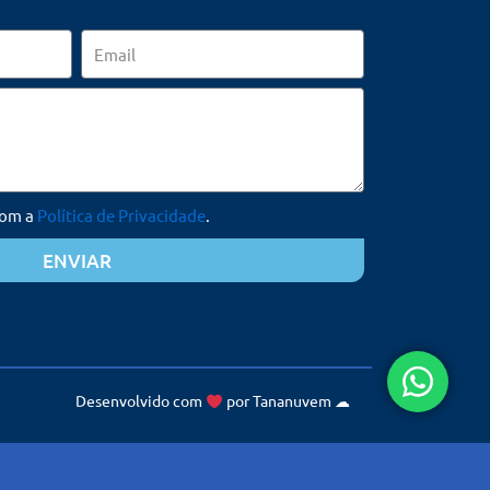
Email
com a
Política de Privacidade
.
ENVIAR
Desenvolvido com
por
Tananuvem
☁