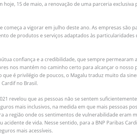
 hoje, 15 de maio, a renovação de uma parceria exclusiva 
3 e começa a vigorar em julho deste ano. As empresas são pa
ento de produtos e serviços adaptados às particularidade
 mútua confiança e a credibilidade, que sempre permearam 
res nos mantém no caminho certo para alcançar o nosso p
 o que é privilégio de poucos, o Magalu traduz muito da si
ardif no Brasil.
021 revelou que as pessoas não se sentem suficientement
eguros mais inclusivos, na medida em que mais pessoas po
era a região onde os sentimentos de vulnerabilidade eram ma
acidente de vida. Nesse sentido, para a BNP Paribas Cardif
eguros mais acessíveis.