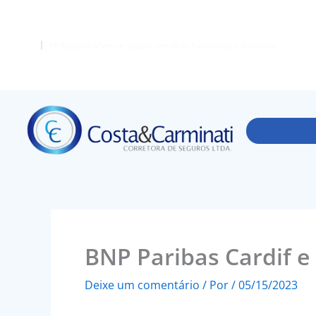
Ir
para
o
FF Seguros oferece seguro pecuário flexível para leiloeiras
conteúdo
BNP Paribas Cardif e
Deixe um comentário
/ Por
/
05/15/2023