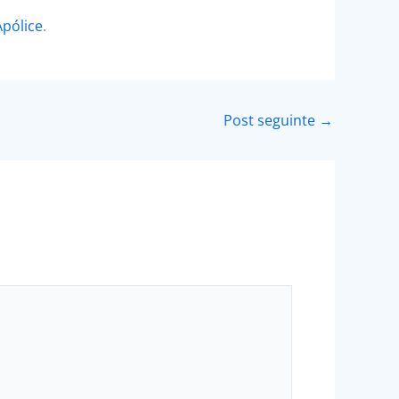
Apólice
.
Post seguinte
→