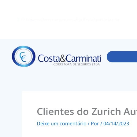
Ir
para
o
FF Seguros oferece seguro pecuário flexível para leiloeiras
conteúdo
Clientes do Zurich A
Deixe um comentário
/ Por
/
04/14/2023