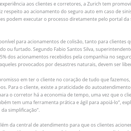
xperiência aos clientes e corretores, a Zurich tem promo
z respeito ao acionamento do seguro auto em caso de sinis
ntes podem executar o processo diretamente pelo portal da 
ponível para acionamentos de colisão, tanto para clientes 
o ou furtado. Segundo Fabio Santos Silva, superintendente 
5% dos acionamentos recebidos pela companhia no seguro 
 aqueles provocados por desastres naturais, devem ser lib
promisso em ter o cliente no coração de tudo que fazemos
os. Para o cliente, existe a praticidade do autoatendiment
 para o corretor há a economia de tempo, uma vez que o cl
bém tem uma ferramenta prática e ágil para apoiá-lo”, expl
 da simplificação”.
ém da central de atendimento para que os clientes acione