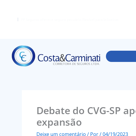
Ir
para
o
FF Seguros oferece seguro pecuário flexível para leiloeiras
conteúdo
Debate do CVG-SP apo
expansão
Deixe um comentário
/ Por
/
04/19/2023