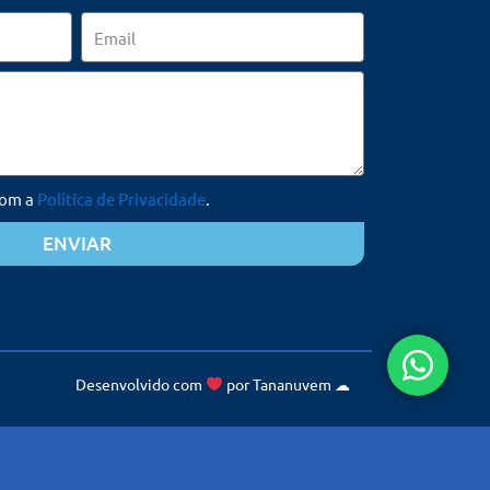
Email
com a
Política de Privacidade
.
ENVIAR
Desenvolvido com
por
Tananuvem
☁