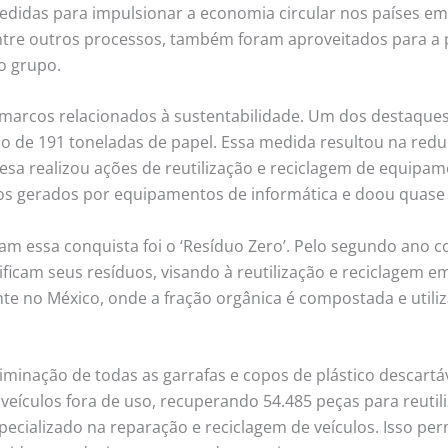
didas para impulsionar a economia circular nos países em 
entre outros processos, também foram aproveitados para a
o grupo.
marcos relacionados à sustentabilidade. Um dos destaques
mo de 191 toneladas de papel. Essa medida resultou na re
esa realizou ações de reutilização e reciclagem de equipa
duos gerados por equipamentos de informática e doou quase
ram essa conquista foi o ‘Resíduo Zero’. Pelo segundo ano c
icam seus resíduos, visando à reutilização e reciclagem em 
e no México, onde a fração orgânica é compostada e utiliz
liminação de todas as garrafas e copos de plástico descart
7 veículos fora de uso, recuperando 54.485 peças para reut
ecializado na reparação e reciclagem de veículos. Isso permi