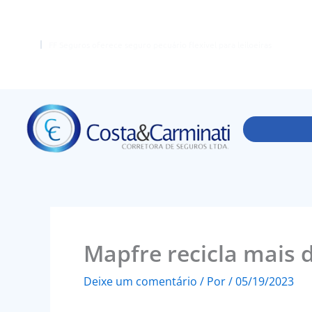
Ir
para
o
FF Seguros oferece seguro pecuário flexível para leiloeiras
conteúdo
Mapfre recicla mais 
Deixe um comentário
/ Por
/
05/19/2023