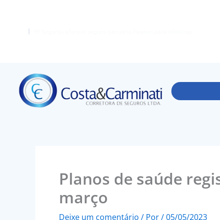
Ir
para
o
FF Seguros oferece seguro pecuário flexível para leiloeiras
conteúdo
Planos de saúde regi
março
Deixe um comentário
/ Por
/
05/05/2023