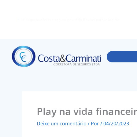
Ir
para
o
FF Seguros oferece seguro pecuário flexível para leiloeiras
conteúdo
Play na vida finance
Deixe um comentário
/ Por
/
04/20/2023