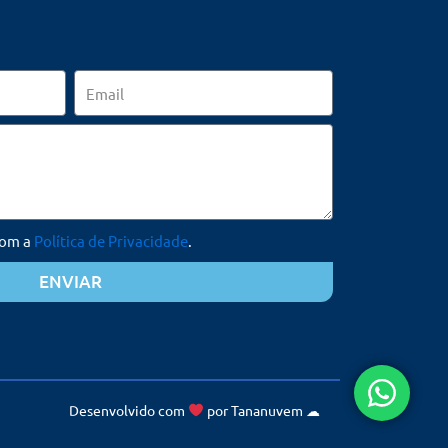
Email
com a
Política de Privacidade
.
ENVIAR
Desenvolvido com
por
Tananuvem
☁