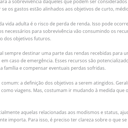
 para a sobrevivência daqueles que podem ser considerados
ar se os gastos estão alinhados aos objetivos de curto, méd
 vida adulta é o risco de perda de renda. Isso pode ocorr
 necessários para sobrevivência vão consumindo os recurs
o dos objetivos futuros.
tal sempre destinar uma parte das rendas recebidas para um
a em caso de emergência. Esses recursos são potencializad
 a família e compensar eventuais perdas sofridas.
o comum: a definição dos objetivos a serem atingidos. Gera
, como viagens. Mas, costumam ir mudando à medida que o
ialmente aquelas relacionadas aos modismos e status, aju
e importa. Para isso, é preciso ter clareza sobre o que se