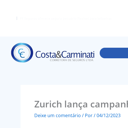
Ir
para
o
FF Seguros oferece seguro pecuário flexível para leiloeiras
conteúdo
Zurich lança campan
Deixe um comentário
/ Por
/
04/12/2023