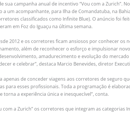
de sua campanha anual de incentivo “Vou com a Zurich”. N
to a um acompanhante, para Ilha de Comandatuba, na Bahia
retores classificados como Infinite Blue). O anúncio foi fe
eram em Foz do Iguaçu na última semana.
de 2012 e os corretores ficam ansiosos por conhecer os no
cionamento, além de reconhecer o esforço e impulsionar nov
 desenvolvimento, amadurecimento e evolução do mercado d
decer e celebrar”, destaca Marcio Benevides, diretor Execut
ta apenas de conceder viagens aos corretores de seguro 
as para esses profissionais. Toda a programação é elabora
 torna a experiência única e inesquecível”, conta.
u com a Zurich” os corretores que integram as categorias 