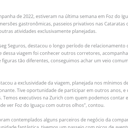
anha de 2022, estiveram na última semana em Foz do Iguaç
ersões gastronômicas, passeios privativos nas Cataratas 
outras atividades exclusivamente planejadas.
faseg Seguros, destacou o longo período de relacionamento 
te dessa viagem foi conhecer outros corretores, acompanha
 de figuras tão diferentes, conseguimos achar um veio c
estacou a exclusividade da viagem, planejada nos mínimos d
nante. Tive oportunidade de participar em outros anos, e
os. Temos executivos na Zurich com quem podemos contar 
de ver Foz do Iguaçu com outros olhos”, contou.
ram contemplados alguns parceiros de negócio da companh
tunidade fantástica, tivemos um passeio com picos de aven