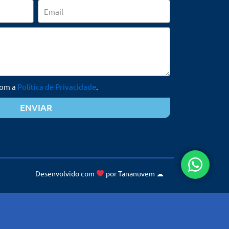
Email
com a
Política de Privacidade
.
ENVIAR
Desenvolvido com
por
Tananuvem
☁