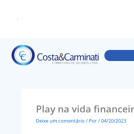
Ir
para
o
FF Seguros oferece seguro pecuário flexível para leiloeiras
conteúdo
Play na vida finance
Deixe um comentário
/ Por
/
04/20/2023