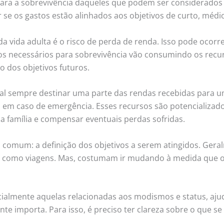
 para a sobrevivência daqueles que podem ser considerados
ar se os gastos estão alinhados aos objetivos de curto, méd
 vida adulta é o risco de perda de renda. Isso pode ocorr
 necessários para sobrevivência vão consumindo os recurs
o dos objetivos futuros.
tal sempre destinar uma parte das rendas recebidas para um
a em caso de emergência. Esses recursos são potencializad
 a família e compensar eventuais perdas sofridas.
o comum: a definição dos objetivos a serem atingidos. Gera
, como viagens. Mas, costumam ir mudando à medida que o
ialmente aquelas relacionadas aos modismos e status, aju
e importa. Para isso, é preciso ter clareza sobre o que se