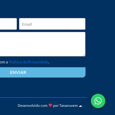
Email
com a
Política de Privacidade
.
ENVIAR
Desenvolvido com
por
Tananuvem
☁